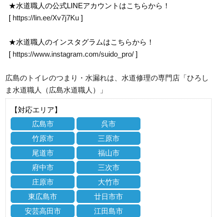
★水道職人の公式LINEアカウントはこちらから！
[
https://lin.ee/Xv7j7Ku
]
★水道職人のインスタグラムはこちらから！
[
https://www.instagram.com/suido_pro/
]
広島のトイレのつまり・水漏れは、水道修理の専門店「ひろし
ま水道職人（広島水道職人）」
【対応エリア】
広島市
呉市
竹原市
三原市
尾道市
福山市
府中市
三次市
庄原市
大竹市
東広島市
廿日市市
安芸高田市
江田島市