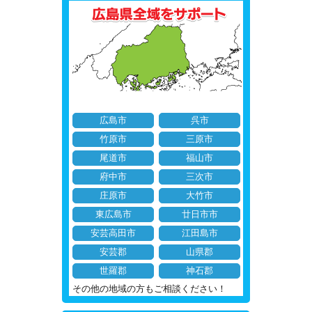
広島市
呉市
竹原市
三原市
尾道市
福山市
府中市
三次市
庄原市
大竹市
東広島市
廿日市市
安芸高田市
江田島市
安芸郡
山県郡
世羅郡
神石郡
その他の地域の方もご相談ください！