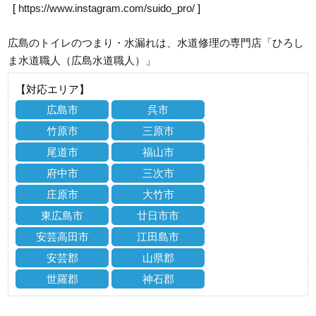
[
https://www.instagram.com/suido_pro/
]
広島のトイレのつまり・水漏れは、水道修理の専門店「ひろし
ま水道職人（広島水道職人）」
【対応エリア】
広島市
呉市
竹原市
三原市
尾道市
福山市
府中市
三次市
庄原市
大竹市
東広島市
廿日市市
安芸高田市
江田島市
安芸郡
山県郡
世羅郡
神石郡