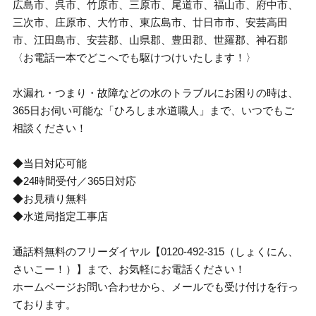
広島市、呉市、竹原市、三原市、尾道市、福山市、府中市、
三次市、庄原市、大竹市、東広島市、廿日市市、安芸高田
市、江田島市、安芸郡、山県郡、豊田郡、世羅郡、神石郡
〈お電話一本でどこへでも駆けつけいたします！〉
水漏れ・つまり・故障などの水のトラブルにお困りの時は、
365日お伺い可能な「ひろしま水道職人」まで、いつでもご
相談ください！
◆当日対応可能
◆24時間受付／365日対応
◆お見積り無料
◆水道局指定工事店
通話料無料のフリーダイヤル【0120-492-315（しょくにん、
さいこー！）】まで、お気軽にお電話ください！
ホームページお問い合わせから、メールでも受け付けを行っ
ております。