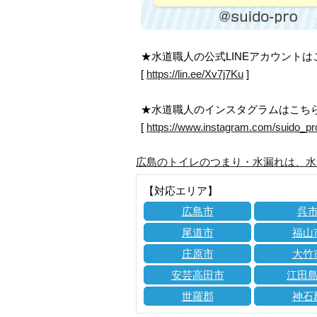
★水道職人の公式LINEアカウント
[
https://lin.ee/Xv7j7Ku
]
★水道職人のインスタグラムはこち
[
https://www.instagram.com/suido_pr
広島のトイレのつまり・水漏れは、水
【対応エリア】
広島市
呉
尾道市
福山
庄原市
大竹
安芸高田市
江田
世羅郡
神石