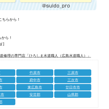
はこちらから！
らから！
o/
]
道修理の専門店「ひろしま水道職人（広島水道職人）」
市
竹原市
三原市
市
府中市
三次市
市
東広島市
廿日市市
島市
安芸郡
山県郡
郡