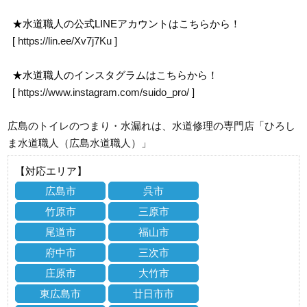
★水道職人の公式LINEアカウントはこちらから！
[
https://lin.ee/Xv7j7Ku
]
★水道職人のインスタグラムはこちらから！
[
https://www.instagram.com/suido_pro/
]
広島のトイレのつまり・水漏れは、水道修理の専門店「ひろし
ま水道職人（広島水道職人）」
【対応エリア】
広島市
呉市
竹原市
三原市
尾道市
福山市
府中市
三次市
庄原市
大竹市
東広島市
廿日市市