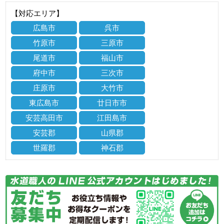
【対応エリア】
広島市
呉市
竹原市
三原市
尾道市
福山市
府中市
三次市
庄原市
大竹市
東広島市
廿日市市
安芸高田市
江田島市
安芸郡
山県郡
世羅郡
神石郡