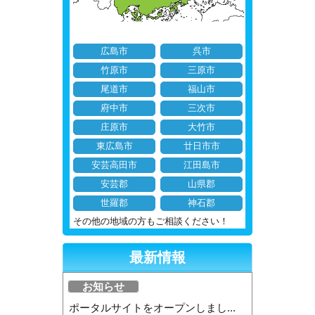
広島市
呉市
竹原市
三原市
尾道市
福山市
府中市
三次市
庄原市
大竹市
東広島市
廿日市市
安芸高田市
江田島市
安芸郡
山県郡
世羅郡
神石郡
その他の地域の方もご相談ください！
最新情報
お知らせ
ポータルサイトをオープンしまし...