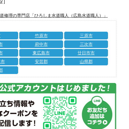
o/
]
道修理の専門店「ひろしま水道職人（広島水道職人）」
市
竹原市
三原市
市
府中市
三次市
市
東広島市
廿日市市
島市
安芸郡
山県郡
郡