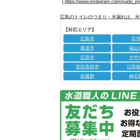
[
https://www.instagram.com/suido_pr
広島のトイレのつまり・水漏れは、水
【対応エリア】
広島市
呉
尾道市
福山
庄原市
大竹
安芸高田市
江田
世羅郡
神石