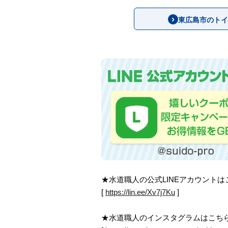
東広島市のトイ
★水道職人の公式LINEアカウント
[
https://lin.ee/Xv7j7Ku
]
★水道職人のインスタグラムはこち