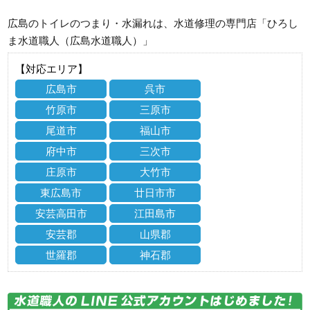
広島のトイレのつまり・水漏れは、水道修理の専門店「ひろし
ま水道職人（広島水道職人）」
【対応エリア】
広島市
呉市
竹原市
三原市
尾道市
福山市
府中市
三次市
庄原市
大竹市
東広島市
廿日市市
安芸高田市
江田島市
安芸郡
山県郡
世羅郡
神石郡