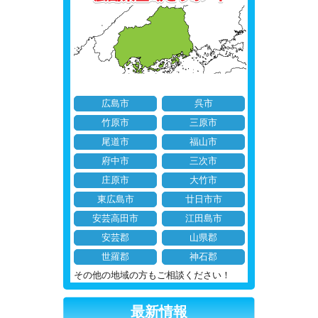
広島市
呉市
竹原市
三原市
尾道市
福山市
府中市
三次市
庄原市
大竹市
東広島市
廿日市市
安芸高田市
江田島市
安芸郡
山県郡
世羅郡
神石郡
その他の地域の方もご相談ください！
最新情報