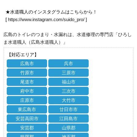
★水道職人のインスタグラムはこちらから！
[
https://www.instagram.com/suido_pro/
]
広島のトイレのつまり・水漏れは、水道修理の専門店「ひろし
ま水道職人（広島水道職人）」
【対応エリア】
広島市
呉市
竹原市
三原市
尾道市
福山市
府中市
三次市
庄原市
大竹市
東広島市
廿日市市
安芸高田市
江田島市
安芸郡
山県郡
世羅郡
神石郡