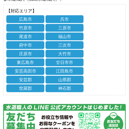
【対応エリア】
広島市
呉市
竹原市
三原市
尾道市
福山市
府中市
三次市
庄原市
大竹市
東広島市
廿日市市
安芸高田市
江田島市
安芸郡
山県郡
世羅郡
神石郡