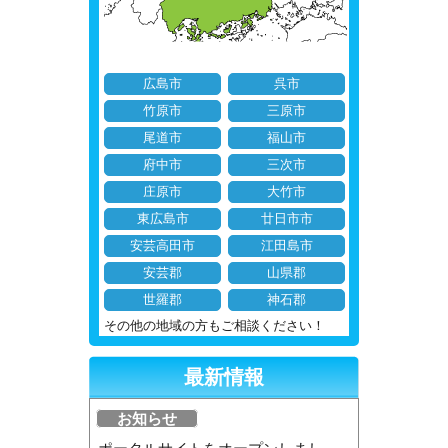
広島市
呉市
竹原市
三原市
尾道市
福山市
府中市
三次市
庄原市
大竹市
東広島市
廿日市市
安芸高田市
江田島市
安芸郡
山県郡
世羅郡
神石郡
その他の地域の方もご相談ください！
最新情報
お知らせ