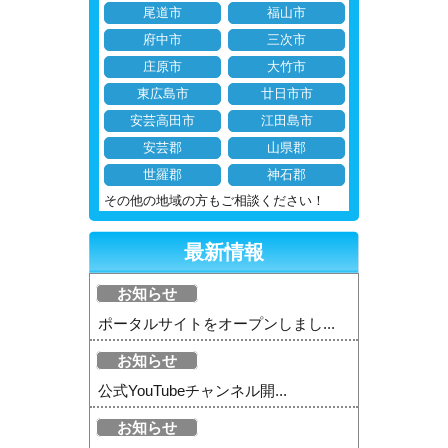
尾道市
福山市
府中市
三次市
庄原市
大竹市
東広島市
廿日市市
安芸高田市
江田島市
安芸郡
山県郡
世羅郡
神石郡
その他の地域の方もご相談ください！
最新情報
お知らせ
ポータルサイトをオープンしまし...
お知らせ
公式YouTubeチャンネル開...
お知らせ