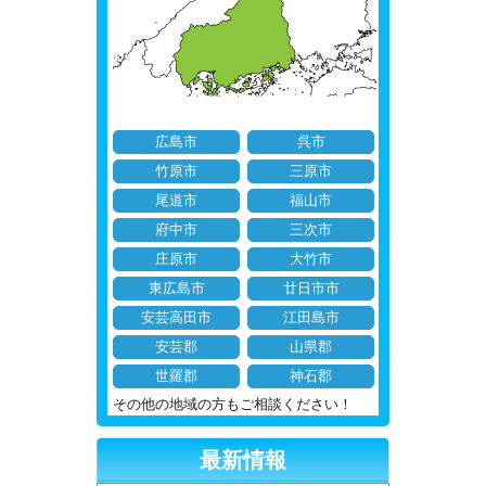
広島市
呉市
竹原市
三原市
尾道市
福山市
府中市
三次市
庄原市
大竹市
東広島市
廿日市市
安芸高田市
江田島市
安芸郡
山県郡
世羅郡
神石郡
その他の地域の方もご相談ください！
最新情報