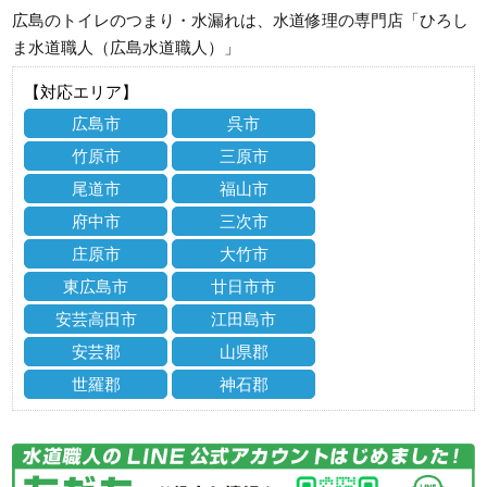
広島のトイレのつまり・水漏れは、水道修理の専門店「ひろし
ま水道職人（広島水道職人）」
【対応エリア】
広島市
呉市
竹原市
三原市
尾道市
福山市
府中市
三次市
庄原市
大竹市
東広島市
廿日市市
安芸高田市
江田島市
安芸郡
山県郡
世羅郡
神石郡