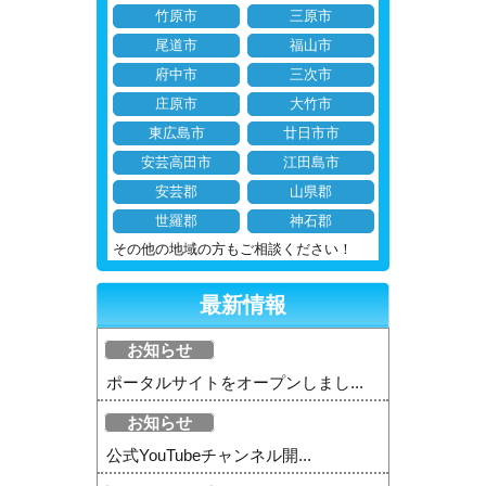
竹原市
三原市
尾道市
福山市
府中市
三次市
庄原市
大竹市
東広島市
廿日市市
安芸高田市
江田島市
安芸郡
山県郡
世羅郡
神石郡
その他の地域の方もご相談ください！
最新情報
お知らせ
ポータルサイトをオープンしまし...
お知らせ
公式YouTubeチャンネル開...